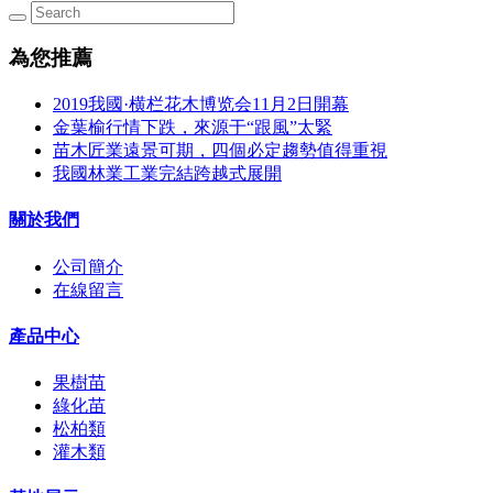
為您推薦
2019我國·横栏花木博览会11月2日開幕
金葉榆行情下跌，來源于“跟風”太緊
苗木匠業遠景可期，四個必定趨勢值得重視
我國林業工業完結跨越式展開
關於我們
公司簡介
在線留言
產品中心
果樹苗
綠化苗
松柏類
灌木類