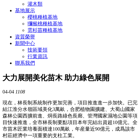
灌木類
基地展示
櫻桃種植基地
獼猴桃種植基地
雲杉苗種植基地
資質榮譽
新聞中心
技術要領
行業資訊
聯系我們
大力展開美化苗木 助力綠色展開
04-04
1108
現在，林長制系統制作更加完善，項目推進進一步加快。已完
結江淮分水嶺區域美化3萬畝，合肥植物園擴建、大蜀山國家
森林公園西擴前進、烔長路綠色長廊、管灣國家濕地公園等項
目快速推進，全市林長制要點項目本年完結出資超10億元。全
市苗木匠業培養面積達100萬畝，年産量近90億元，成爲該市
村莊經濟中一項重要的支柱工業。