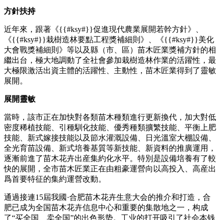
方針扶持
近年來，跟著《{{#ksy#}}促進現代農業展開若幹方針》、
《{{#ksy#}}栽樹造林要點工程獎補細則》、《{{#ksy#}}美化
大會戰獎補細則》等以及縣（市、區）苗木匠業獎補方針的相
繼出台，極大地調動了全社會參加栽樹造林作業的活躍性，最
大極限激活出資主體的活躍性、主動性，苗木匠業得到了靈敏
展開。
展開靈敏
當時，該市正在加快對各類苗木種類進行更新換代，加大對低
密度稀植技能、引種馴化技能、優秀種類擴繁技能、平衡上肥
技能、新式嫁接技能以及節水灌溉設備、日光溫室大棚設備、
全光育苗設備、新式培養基質等新技能、新資料的推廣運用，
逐漸前進了苗木花卉出産集約化水平。特別是設備培養有了較
快的展開，全市苗木匠業正在由粗豪運營向以高投入、高産出
爲首要特征的集約運營改動。
通過接連15屆我國·合肥苗木花卉生意大会的推介和打造，合
肥已成为全国苗木花卉信息中心和重要的集散地之一，构成
了“买全国、卖全国”的出色形势。工业的打开吸引了社会本钱