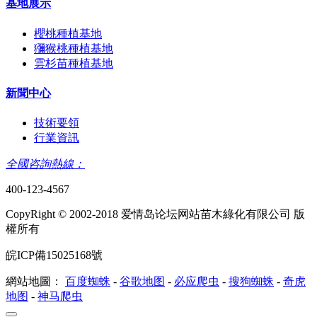
基地展示
櫻桃種植基地
獼猴桃種植基地
雲杉苗種植基地
新聞中心
技術要領
行業資訊
全國咨詢熱線：
400-123-4567
CopyRight © 2002-2018 爱情岛论坛网站苗木綠化有限公司 版
權所有
皖ICP備15025168號
網站地圖：
百度蜘蛛
-
谷歌地图
-
必应爬虫
-
搜狗蜘蛛
-
奇虎
地图
-
神马爬虫