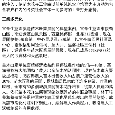
的注入，使苗木花卉工业由以前单纯以农户培育为主改动为包
含农户在内的各类社会主体一同参与的工业打开态势。
工業多元化
官亭生態園就是苗木匠業展開的典型案例。官亭生態園東接蜀
山區，南連紫蓬山風景區，西至銘傳鄉，北靠312國道，現在
展開規劃6萬多畝，中心展現區2.8萬畝，以官亭鎮回民社區爲
中心，靈敏輻射周邊張祠、童大井、焦婆社區三個村（社
區），通過多年苗木匠業展開晉級，現在已成爲{{#ksy#}}郊
最大的欣賞林和天然氧吧。
苗木出産單位面積經濟效益約爲傳統農作物的5倍—10倍，高
額報答極大地調動了農人出産苗木的活躍性。現在苗木進入晉
級提檔期，肥西縣農人苗木出售收入約占農戶運營性收入的
30%。苗木匠業的展開，爲城鄉居民供給了許多創業、作業的
時機。全市有50多個城鎮展開苗木花卉培養，從業人員達20萬
人。依托苗木花卉生態和現象效應興起的村莊旅職業，林下培
養和養殖業等退耕還林後續工業也呈現出傑出的展開態勢，成
爲該市消化村莊剩下勞動力、緩解農人作業壓力、吸引農人工
返鄉創業的有用處徑。