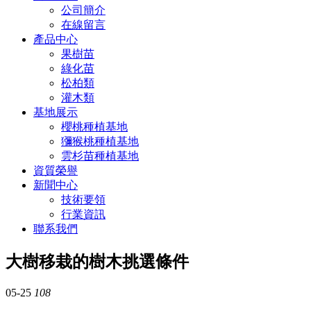
公司簡介
在線留言
產品中心
果樹苗
綠化苗
松柏類
灌木類
基地展示
櫻桃種植基地
獼猴桃種植基地
雲杉苗種植基地
資質榮譽
新聞中心
技術要領
行業資訊
聯系我們
大樹移栽的樹木挑選條件
05-25
108