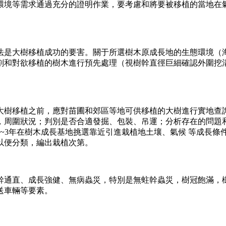
環境等需求通過充分的證明作業，要考慮和將要被移植的當地在
法是大樹移植成功的要害。關于所選樹木原成長地的生態環境（海
劃和對欲移植的樹木進行預先處理（視樹幹直徑巨細確認外圍挖溝
大樹移植之前，應對苗圃和郊區等地可供移植的大樹進行實地查詢
，周圍狀況；判別是否合適發掘、包裝、吊運；分析存在的問題和
~3年在樹木成長基地挑選靠近引進栽植地土壤、氣候 等成長
以便分類，編出栽植次第。
幹通直、成長強健、無病蟲災，特別是無蛀幹蟲災，樹冠飽滿，
送車輛等要素。