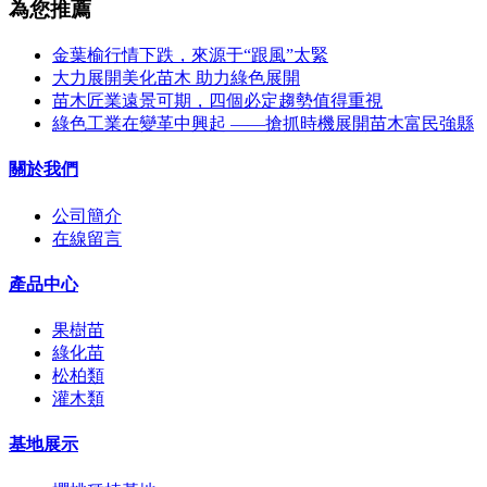
為您推薦
金葉榆行情下跌，來源于“跟風”太緊
大力展開美化苗木 助力綠色展開
苗木匠業遠景可期，四個必定趨勢值得重視
綠色工業在變革中興起 ——搶抓時機展開苗木富民強縣
關於我們
公司簡介
在線留言
產品中心
果樹苗
綠化苗
松柏類
灌木類
基地展示