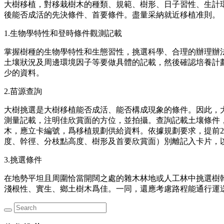
大樹移植，對移栽樹木的種類、規範、樹形、日子習性、生計
後能否成活的先決條件、首要條件。盡量采納就近移植准則。
1.生物學特性和登時條件觀測記載
掌握樹種的生物學特性和生態習性，挑選科學、合理的辦理辦
土壤狀況及周邊環境因子等要做具體的記載，然後確認培養計
少的資料。
2.苗源查詢
大樹挑選是大樹移植能否成活、能否構成現象的條件。因此，
測量記載，注明佳欣賞面的方位，並拍攝。查詢記載土壤條件
木，應立卡編號，爲移植規劃供給資料。依據規劃要求，提前2
度、幹徑、分枝點高度、樹形及首要欣賞面）別離記入卡片，
3.挑選條件
在地勢平坦且周圍恰當開闊之處的雜木林地或人工林中挑選樹
淺根性、實生、鄉土樹木爲佳。一同，還應考慮路程能通行運