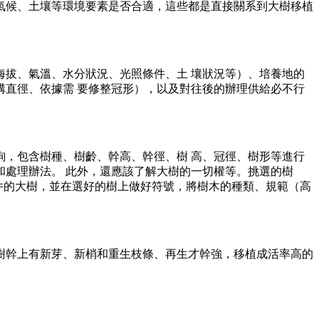
氣候、土壤等環境要素是否合適，這些都是直接關系到大樹移植
拔、氣溫、水分狀況、光照條件、土 壤狀況等）、培養地的
直徑、依據需 要修整冠形），以及對往後的辦理供給必不行
，包含樹種、樹齡、幹高、幹徑、樹 高、冠徑、樹形等進行
處理辦法。 此外，還應該了解大樹的一切權等。挑選的樹
條件的大樹，並在選好的樹上做好符號，將樹木的種類、規範（高
樹幹上有新芽、新梢和重生枝條、再生才幹強，移植成活率高的